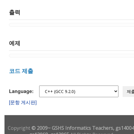
출력
예제
코드 제출
Language:
제
[문항 게시판]
Copyright
© 2009~ GSHS Informatics Teachers, gs14004