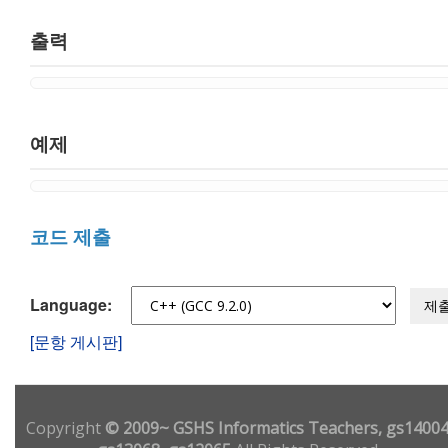
출력
예제
코드 제출
Language:
제
[문항 게시판]
Copyright
© 2009~ GSHS Informatics Teachers, gs14004