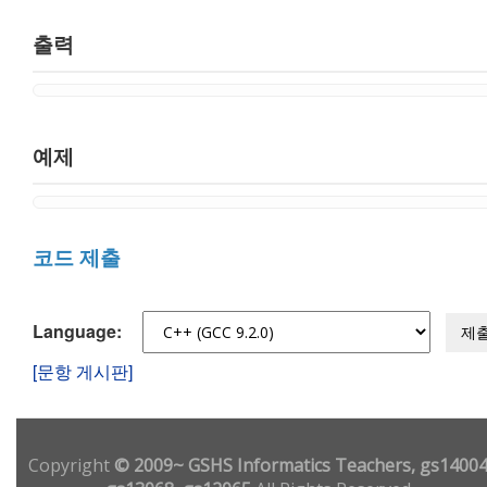
출력
예제
코드 제출
Language:
제
[문항 게시판]
Copyright
© 2009~ GSHS Informatics Teachers, gs14004