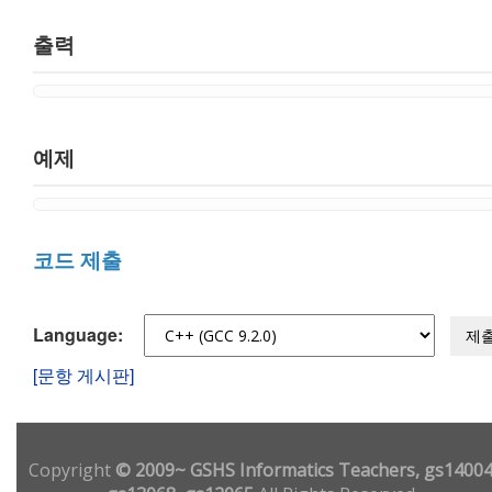
출력
예제
코드 제출
Language:
제
[문항 게시판]
Copyright
© 2009~ GSHS Informatics Teachers, gs14004