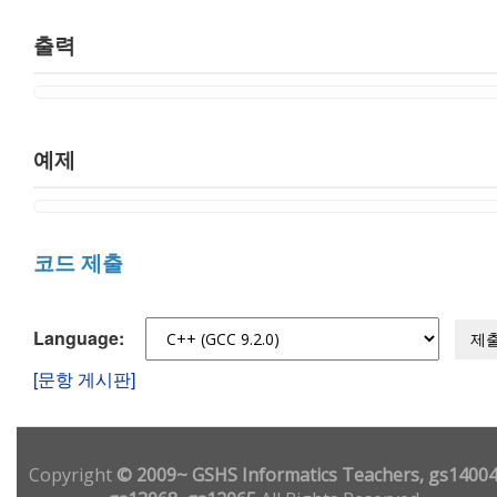
출력
예제
코드 제출
Language:
제
[문항 게시판]
Copyright
© 2009~ GSHS Informatics Teachers, gs14004