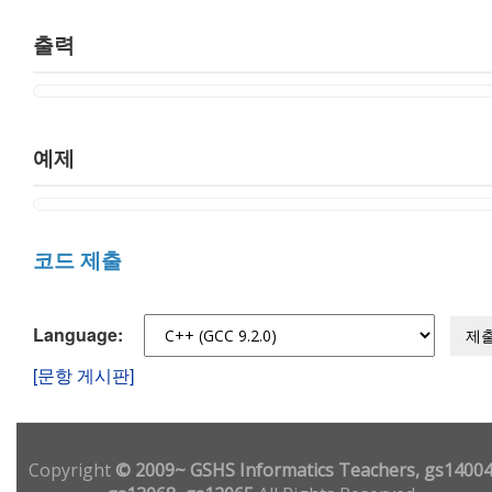
출력
예제
코드 제출
Language:
제
[문항 게시판]
Copyright
© 2009~ GSHS Informatics Teachers, gs14004