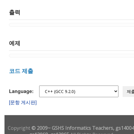
출력
예제
코드 제출
Language:
제
[문항 게시판]
Copyright
© 2009~ GSHS Informatics Teachers, gs14004