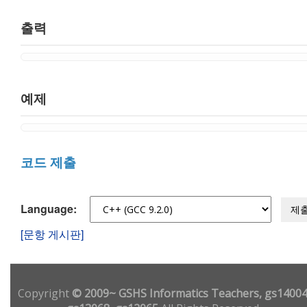
출력
예제
코드 제출
Language:
제
[문항 게시판]
Copyright
© 2009~ GSHS Informatics Teachers, gs14004