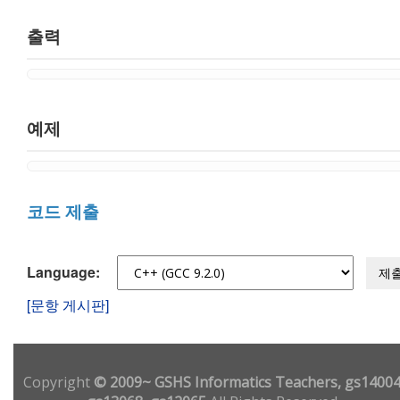
출력
예제
코드 제출
Language:
제
[문항 게시판]
Copyright
© 2009~ GSHS Informatics Teachers, gs14004