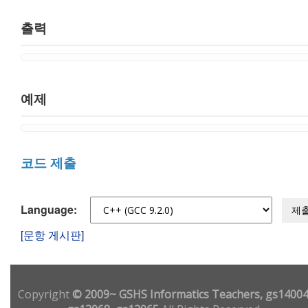
출력
예제
코드 제출
Language:
제
[문항 게시판]
Copyright
© 2009~ GSHS Informatics Teachers, gs14004