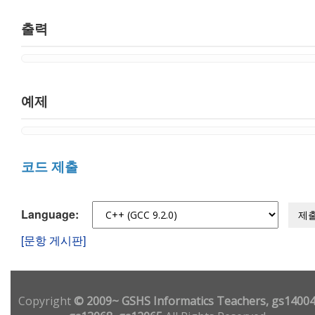
출력
예제
코드 제출
Language:
제
[문항 게시판]
Copyright
© 2009~ GSHS Informatics Teachers, gs14004