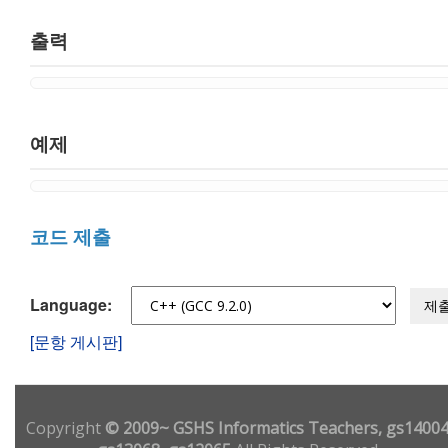
출력
예제
코드 제출
Language:
제
[문항 게시판]
Copyright
© 2009~ GSHS Informatics Teachers, gs14004