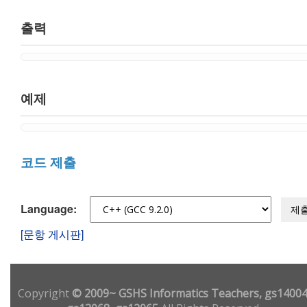
출력
예제
코드 제출
Language:
제
[문항 게시판]
Copyright
© 2009~ GSHS Informatics Teachers, gs14004