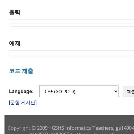
출력
예제
코드 제출
Language:
제
[문항 게시판]
Copyright
© 2009~ GSHS Informatics Teachers, gs14004