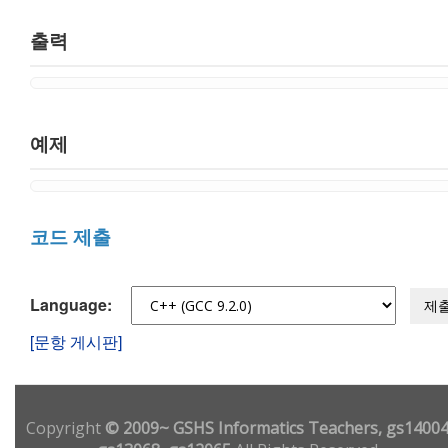
출력
예제
코드 제출
Language:
제
[문항 게시판]
Copyright
© 2009~ GSHS Informatics Teachers, gs14004