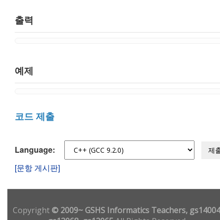
출력
예제
코드 제출
Language:
제
[문항 게시판]
Copyright
© 2009~ GSHS Informatics Teachers, gs14004