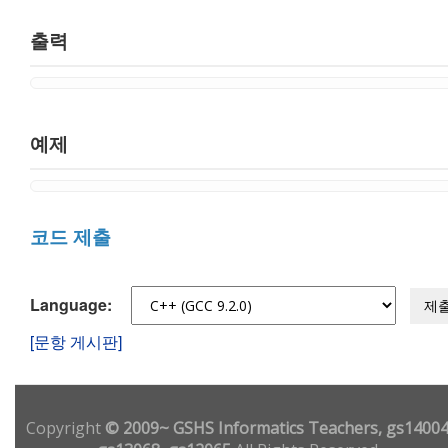
출력
예제
코드 제출
Language:
제
[문항 게시판]
Copyright
© 2009~ GSHS Informatics Teachers, gs14004