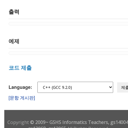
출력
예제
코드 제출
Language:
제
[문항 게시판]
Copyright
© 2009~ GSHS Informatics Teachers, gs14004