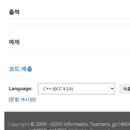
출력
예제
코드 제출
Language:
제
[문항 게시판]
Copyright
© 2009~ GSHS Informatics Teachers, gs14004