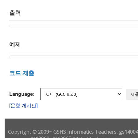
출력
예제
코드 제출
Language:
제
[문항 게시판]
Copyright
© 2009~ GSHS Informatics Teachers, gs14004