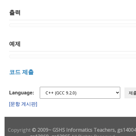
출력
예제
코드 제출
Language:
제
[문항 게시판]
Copyright
© 2009~ GSHS Informatics Teachers, gs14004