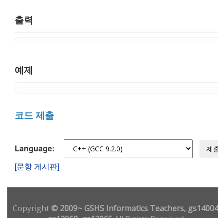
출력
예제
코드 제출
Language:
제
[문항 게시판]
Copyright
© 2009~ GSHS Informatics Teachers, gs14004