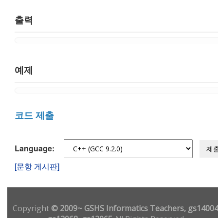
출력
예제
코드 제출
Language:
제
[문항 게시판]
Copyright
© 2009~ GSHS Informatics Teachers, gs14004