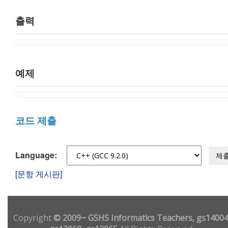
출력
예제
코드 제출
Language:
제
[문항 게시판]
Copyright
© 2009~ GSHS Informatics Teachers, gs14004