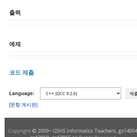
출력
예제
코드 제출
Language:
제
[문항 게시판]
Copyright
© 2009~ GSHS Informatics Teachers, gs14004