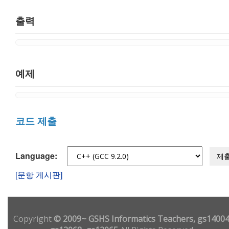
출력
예제
코드 제출
Language:
제
[문항 게시판]
Copyright
© 2009~ GSHS Informatics Teachers, gs14004