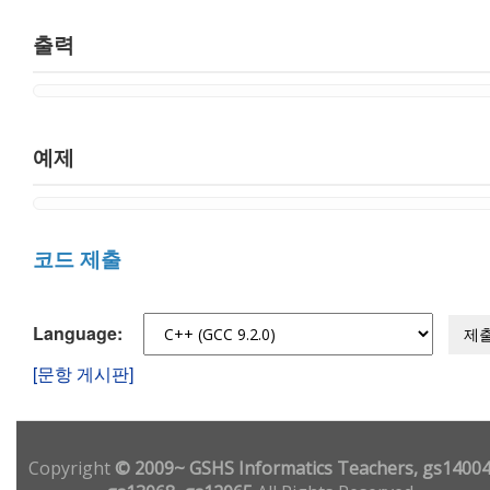
출력
예제
코드 제출
Language:
제
[문항 게시판]
Copyright
© 2009~ GSHS Informatics Teachers, gs14004