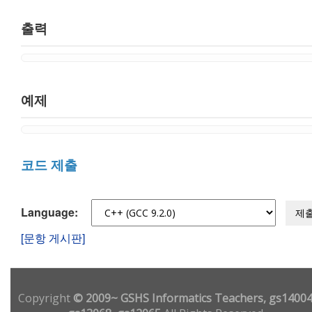
출력
예제
코드 제출
Language:
제
[문항 게시판]
Copyright
© 2009~ GSHS Informatics Teachers, gs14004