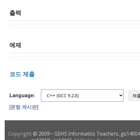
출력
예제
코드 제출
Language:
제
[문항 게시판]
Copyright
© 2009~ GSHS Informatics Teachers, gs14004