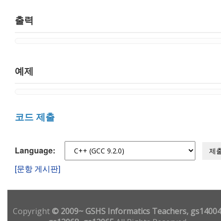
출력
예제
코드 제출
Language:
제
[문항 게시판]
Copyright
© 2009~ GSHS Informatics Teachers, gs14004