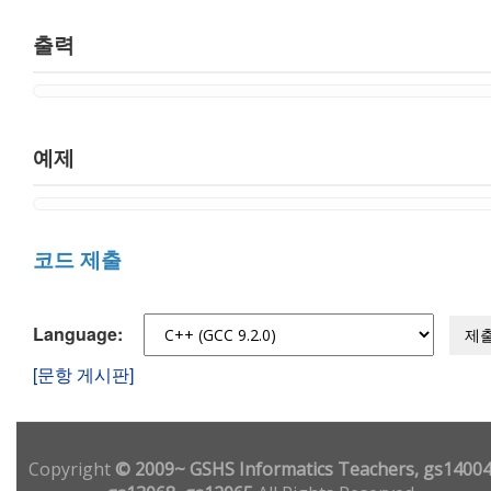
출력
예제
코드 제출
Language:
제
[문항 게시판]
Copyright
© 2009~ GSHS Informatics Teachers, gs14004