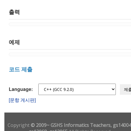
출력
예제
코드 제출
Language:
제
[문항 게시판]
Copyright
© 2009~ GSHS Informatics Teachers, gs14004