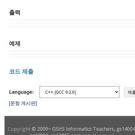
출력
예제
코드 제출
Language:
제
[문항 게시판]
Copyright
© 2009~ GSHS Informatics Teachers, gs14004