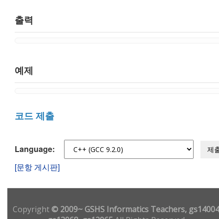
출력
예제
코드 제출
Language:
제
[문항 게시판]
Copyright
© 2009~ GSHS Informatics Teachers, gs14004