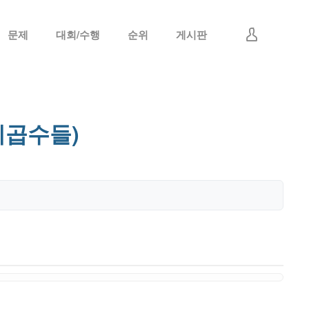
문제
대회/수행
순위
게시판
로그인
회원가입
 제곱수들)