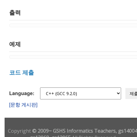
출력
예제
코드 제출
Language:
제
[문항 게시판]
Copyright
© 2009~ GSHS Informatics Teachers, gs14004