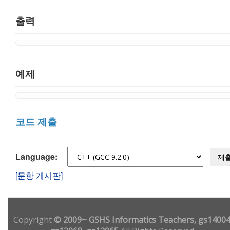
출력
예제
코드 제출
Language:
제
[문항 게시판]
Copyright
© 2009~ GSHS Informatics Teachers, gs14004