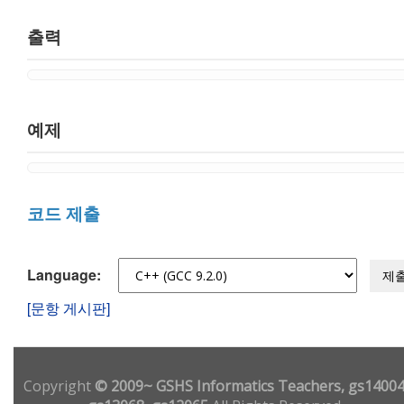
출력
예제
코드 제출
Language:
제
[문항 게시판]
Copyright
© 2009~ GSHS Informatics Teachers, gs14004