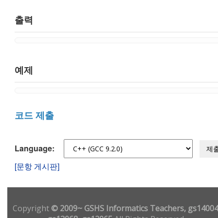
출력
예제
코드 제출
Language:
제
[문항 게시판]
Copyright
© 2009~ GSHS Informatics Teachers, gs14004