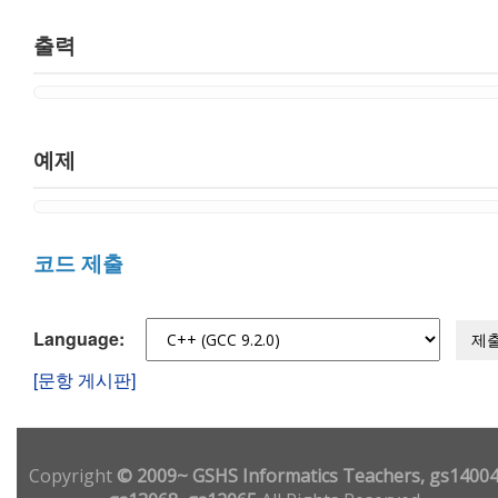
출력
예제
코드 제출
Language:
제
[문항 게시판]
Copyright
© 2009~ GSHS Informatics Teachers, gs14004