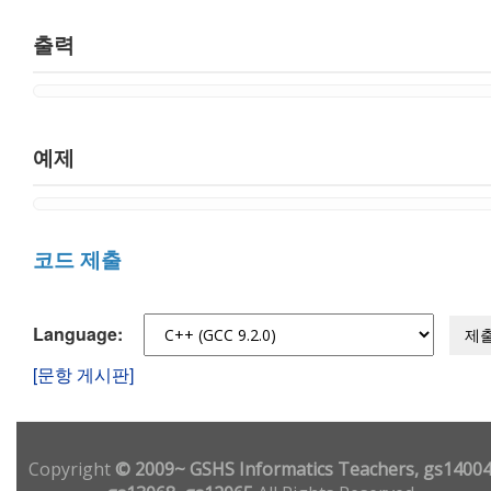
출력
예제
코드 제출
Language:
제
[문항 게시판]
Copyright
© 2009~ GSHS Informatics Teachers, gs14004