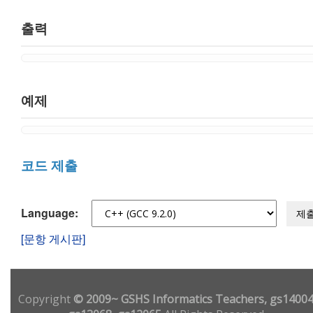
출력
예제
코드 제출
Language:
제
[문항 게시판]
Copyright
© 2009~ GSHS Informatics Teachers, gs14004