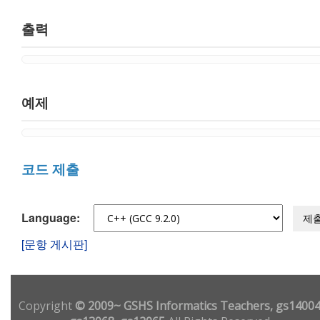
출력
예제
코드 제출
Language:
제
[문항 게시판]
Copyright
© 2009~ GSHS Informatics Teachers, gs14004