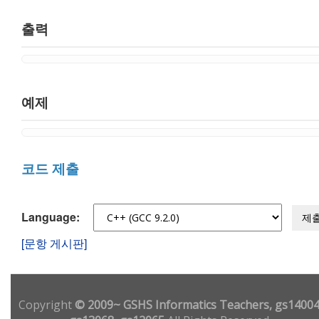
출력
예제
코드 제출
Language:
제
[문항 게시판]
Copyright
© 2009~ GSHS Informatics Teachers, gs14004