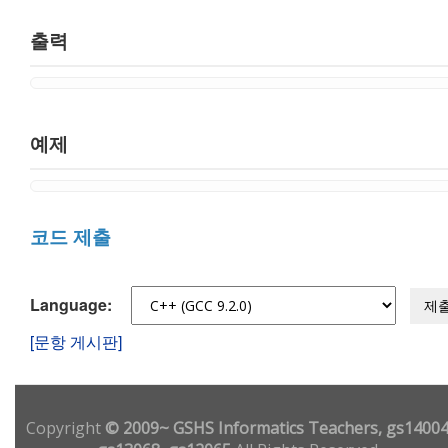
출력
예제
코드 제출
Language:
제
[문항 게시판]
Copyright
© 2009~ GSHS Informatics Teachers, gs14004