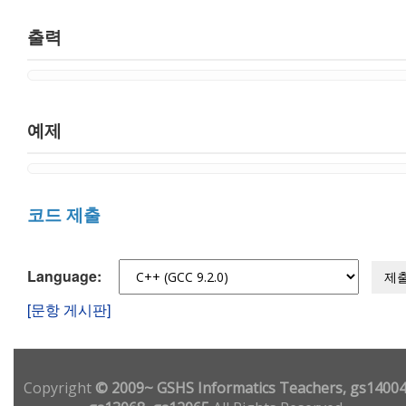
출력
예제
코드 제출
Language:
제
[문항 게시판]
Copyright
© 2009~ GSHS Informatics Teachers, gs14004