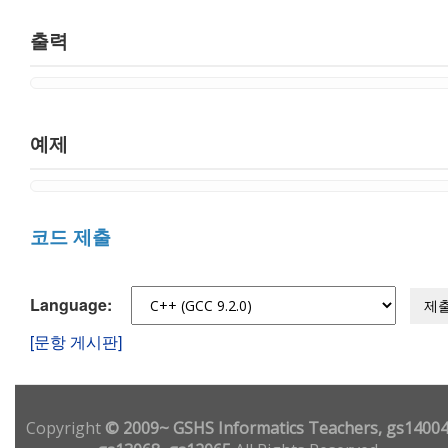
출력
예제
코드 제출
Language:
제
[문항 게시판]
Copyright
© 2009~ GSHS Informatics Teachers, gs14004