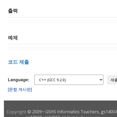
출력
예제
코드 제출
Language:
제
[문항 게시판]
Copyright
© 2009~ GSHS Informatics Teachers, gs14004