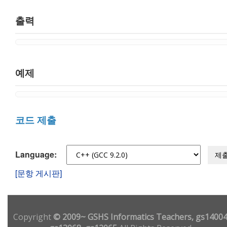
출력
예제
코드 제출
Language:
제
[문항 게시판]
Copyright
© 2009~ GSHS Informatics Teachers, gs14004