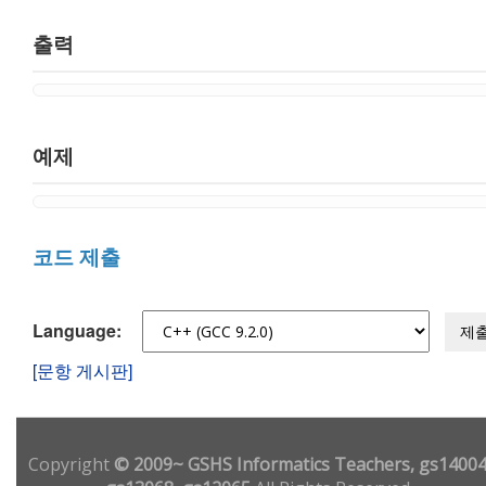
출력
예제
코드 제출
Language:
제
[문항 게시판]
Copyright
© 2009~ GSHS Informatics Teachers, gs14004